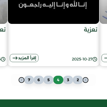
تعزية
تعز
إقرأ المزيد
6
2025-10-27
7
6
5
4
3
2