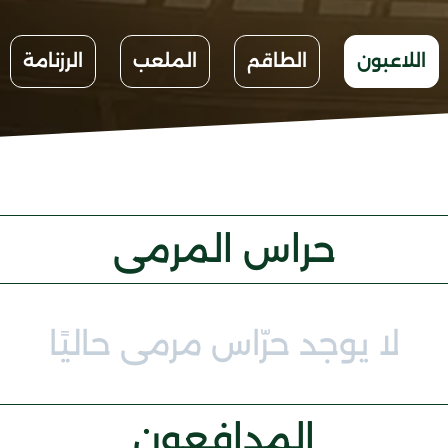
اللاعبون
الطاقم
الملعب
الرزنامة
حراس المرمى
لا يوجد حرّاس مرمى حاليًا
المدافعون