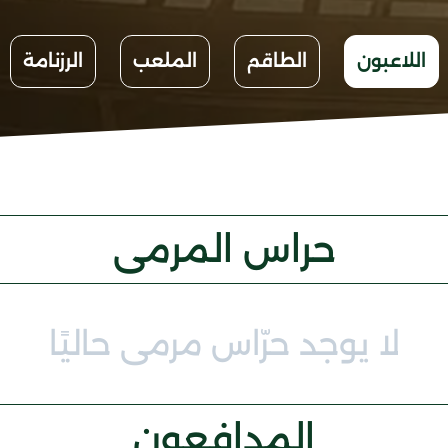
اللاعبون
الطاقم
الملعب
الرزنامة
حراس المرمى
لا يوجد حرّاس مرمى حاليًا
المدافعون