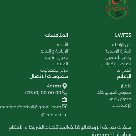
LWF33
المنافسات
عن الرابطة
الأندية
النشرة الرسمية
الرزنامة و النتائج
وثائق للتحميل
جدول الترتيب
نصوص و قوانين
الملاعب
اتصل بنا
مركز الإحصائيات
الإعلام
معلومات الاتصال
الأخبار
Adress
معرض الفيديوهات
+213 (0) 00 00 00
معرض الصور
الإعتمادات
errergionsfootball@gmail.com
contact@
ملفات تعريف الإرتباط
الوظائف
المناقصات
الشروط و الأحكام
سياسة الخصوصية