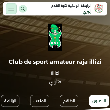
الرابطة الولائية لكرة القدم
إليزي
Club de sport amateur raja illizi
Illizi
هاوي
اللاعبون
الطاقم
الملعب
الرزنامة