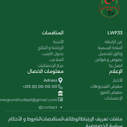
LWF33
المنافسات
عن الرابطة
الأندية
النشرة الرسمية
الرزنامة و النتائج
وثائق للتحميل
جدول الترتيب
نصوص و قوانين
الملاعب
اتصل بنا
مركز الإحصائيات
الإعلام
معلومات الاتصال
الأخبار
Adress
معرض الفيديوهات
+213 (0) 00 00 00
معرض الصور
الإعتمادات
errergionsfootball@gmail.com
contact@
ملفات تعريف الإرتباط
الوظائف
المناقصات
الشروط و الأحكام
سياسة الخصوصية