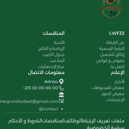
LWF33
المنافسات
عن الرابطة
الأندية
النشرة الرسمية
الرزنامة و النتائج
وثائق للتحميل
جدول الترتيب
نصوص و قوانين
الملاعب
اتصل بنا
مركز الإحصائيات
الإعلام
معلومات الاتصال
الأخبار
Adress
معرض الفيديوهات
+213 (0) 00 00 00
معرض الصور
الإعتمادات
errergionsfootball@gmail.com
contact@
ملفات تعريف الإرتباط
الوظائف
المناقصات
الشروط و الأحكام
سياسة الخصوصية