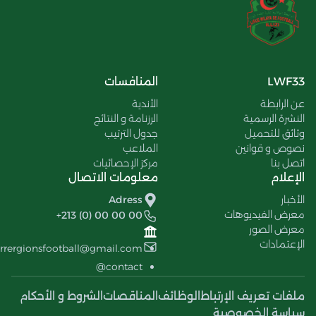
LWF33
المنافسات
عن الرابطة
الأندية
النشرة الرسمية
الرزنامة و النتائج
وثائق للتحميل
جدول الترتيب
نصوص و قوانين
الملاعب
اتصل بنا
مركز الإحصائيات
الإعلام
معلومات الاتصال
الأخبار
Adress
معرض الفيديوهات
+213 (0) 00 00 00
معرض الصور
الإعتمادات
errergionsfootball@gmail.com
contact@
ملفات تعريف الإرتباط
الوظائف
المناقصات
الشروط و الأحكام
سياسة الخصوصية