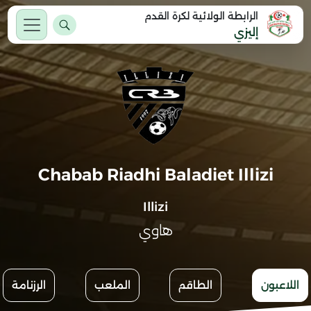
الرابطة الولائية لكرة القدم
إليزي
Chabab Riadhi Baladiet Illizi
Illizi
هاوي
اللاعبون
الطاقم
الملعب
الرزنامة