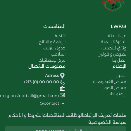
LWF33
المنافسات
عن الرابطة
الأندية
النشرة الرسمية
الرزنامة و النتائج
وثائق للتحميل
جدول الترتيب
نصوص و قوانين
الملاعب
اتصل بنا
مركز الإحصائيات
الإعلام
معلومات الاتصال
الأخبار
Adress
معرض الفيديوهات
+213 (0) 00 00 00
معرض الصور
الإعتمادات
errergionsfootball@gmail.com
contact@
ملفات تعريف الإرتباط
الوظائف
المناقصات
الشروط و الأحكام
سياسة الخصوصية