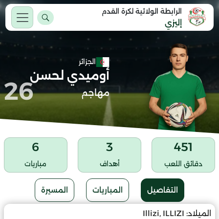
الرابطة الولائية لكرة القدم
إليزي
الجزائر
أوميدي لحسن
26
مهاجم
6
3
451
دقائق اللعب
أهداف
مباريات
التفاصيل
المباريات
المسيرة
الميلاد:
Illizi, ILLIZI