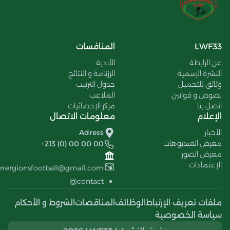
LWF33
المنافسات
عن الرابطة
الأندية
النشرة الرسمية
الرزنامة و النتائج
وثائق للتحميل
جدول الترتيب
نصوص و قوانين
الملاعب
اتصل بنا
مركز الإحصائيات
الإعلام
معلومات الاتصال
الأخبار
Adress
معرض الفيديوهات
+213 (0) 00 00 00
معرض الصور
الإعتمادات
errergionsfootball@gmail.com
contact@
ملفات تعريف الإرتباط
الوظائف
المناقصات
الشروط و الأحكام
سياسة الخصوصية