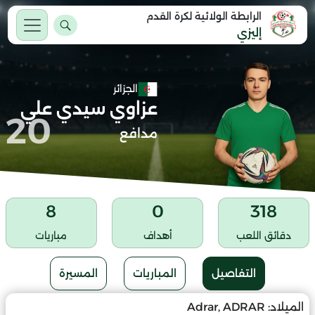
الرابطة الولائية لكرة القدم
إليزي
الجزائر
عزاوي سيدي علي
20
مدافع
8
0
318
دقائق اللعب
أهداف
مباريات
التفاصيل
المباريات
المسيرة
الميلاد:
Adrar, ADRAR