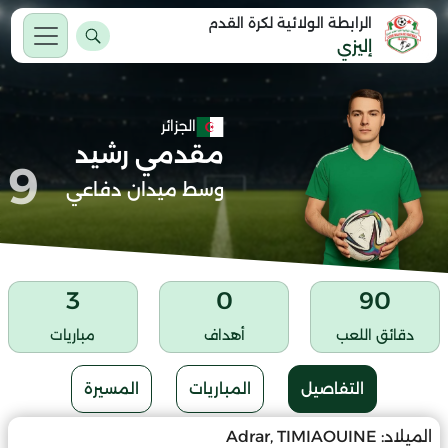
الرابطة الولائية لكرة القدم
إليزي
الجزائر
مقدمي رشيد
9
وسط ميدان دفاعي
3
0
90
دقائق اللعب
أهداف
مباريات
التفاصيل
المباريات
المسيرة
الميلاد:
Adrar, TIMIAOUINE