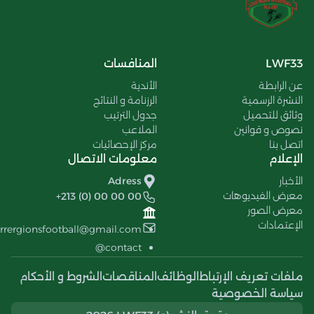
LWF33
المنافسات
عن الرابطة
الأندية
النشرة الرسمية
الرزنامة و النتائج
وثائق للتحميل
جدول الترتيب
نصوص و قوانين
الملاعب
اتصل بنا
مركز الإحصائيات
الإعلام
معلومات الاتصال
الأخبار
Adress
معرض الفيديوهات
+213 (0) 00 00 00
معرض الصور
الإعتمادات
errergionsfootball@gmail.com
contact@
ملفات تعريف الإرتباط
الوظائف
المناقصات
الشروط و الأحكام
سياسة الخصوصية