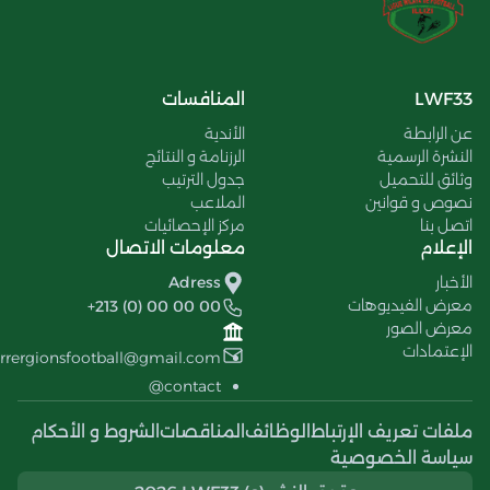
LWF33
المنافسات
عن الرابطة
الأندية
النشرة الرسمية
الرزنامة و النتائج
وثائق للتحميل
جدول الترتيب
نصوص و قوانين
الملاعب
اتصل بنا
مركز الإحصائيات
الإعلام
معلومات الاتصال
الأخبار
Adress
معرض الفيديوهات
+213 (0) 00 00 00
معرض الصور
الإعتمادات
errergionsfootball@gmail.com
contact@
ملفات تعريف الإرتباط
الوظائف
المناقصات
الشروط و الأحكام
سياسة الخصوصية