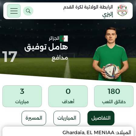
الرابطة الولائية لكرة القدم
إليزي
الجزائر
هامل توفيق
17
مدافع
3
0
180
دقائق اللعب
أهداف
مباريات
التفاصيل
المباريات
المسيرة
الميلاد:
Ghardaïa, EL MENIAA