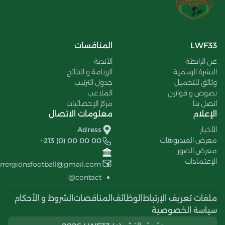
LWF33
المنافسات
عن الرابطة
الأندية
النشرة الرسمية
الرزنامة و النتائج
وثائق للتحميل
جدول الترتيب
نصوص و قوانين
الملاعب
اتصل بنا
مركز الإحصائيات
الإعلام
معلومات الاتصال
الأخبار
Adress
معرض الفيديوهات
+213 (0) 00 00 00
معرض الصور
الإعتمادات
errergionsfootball@gmail.com
contact@
ملفات تعريف الإرتباط
الوظائف
المناقصات
الشروط و الأحكام
سياسة الخصوصية