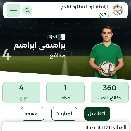
الرابطة الولائية لكرة القدم
إليزي
الجزائر
براهيمي ابراهيم
4
مدافع
4
1
360
دقائق اللعب
أهداف
مباريات
التفاصيل
المباريات
المسيرة
الميلاد:
Illizi, ILLIZI