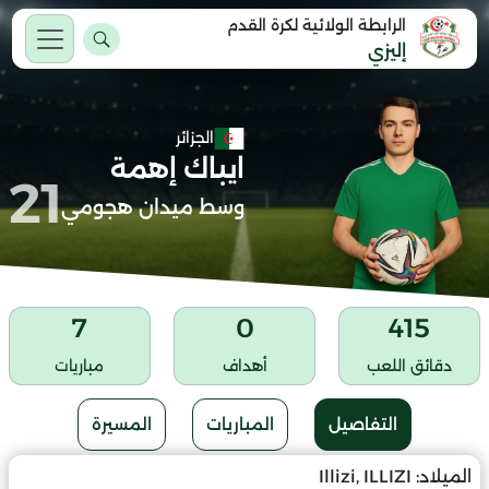
الرابطة الولائية لكرة القدم
إليزي
الجزائر
ايباك إهمة
21
وسط ميدان هجومي
7
0
415
دقائق اللعب
أهداف
مباريات
التفاصيل
المباريات
المسيرة
الميلاد:
Illizi, ILLIZI