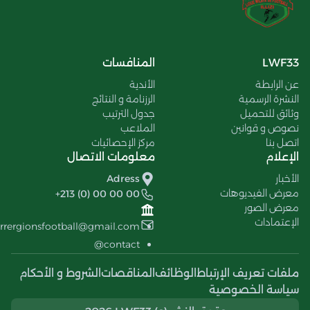
LWF33
المنافسات
عن الرابطة
الأندية
النشرة الرسمية
الرزنامة و النتائج
وثائق للتحميل
جدول الترتيب
نصوص و قوانين
الملاعب
اتصل بنا
مركز الإحصائيات
الإعلام
معلومات الاتصال
الأخبار
Adress
معرض الفيديوهات
+213 (0) 00 00 00
معرض الصور
الإعتمادات
errergionsfootball@gmail.com
contact@
ملفات تعريف الإرتباط
الوظائف
المناقصات
الشروط و الأحكام
سياسة الخصوصية