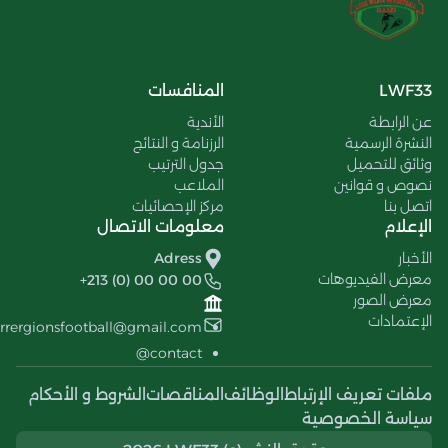
LWF33
المنافسات
عن الرابطة
الأندية
النشرة الرسمية
الرزنامة و النتائج
وثائق للتحميل
جدول الترتيب
نصوص و قوانين
الملاعب
اتصل بنا
مركز الإحصائيات
الإعلام
معلومات الاتصال
الأخبار
Adress
معرض الفيديوهات
+213 (0) 00 00 00
معرض الصور
الإعتمادات
errergionsfootball@gmail.com
contact@
ملفات تعريف الإرتباط
الوظائف
المناقصات
الشروط و الأحكام
سياسة الخصوصية