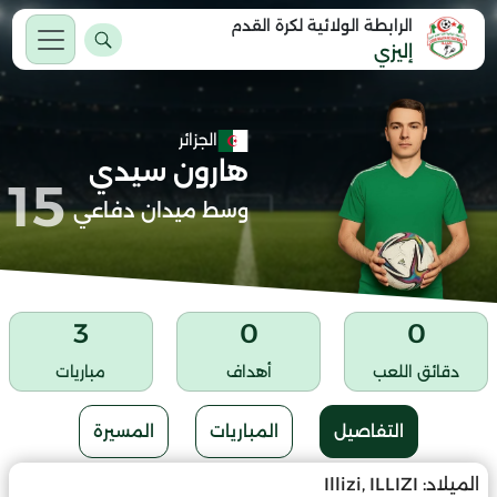
الرابطة الولائية لكرة القدم
إليزي
الجزائر
هارون سيدي
15
وسط ميدان دفاعي
3
0
0
دقائق اللعب
أهداف
مباريات
التفاصيل
المباريات
المسيرة
الميلاد:
Illizi, ILLIZI