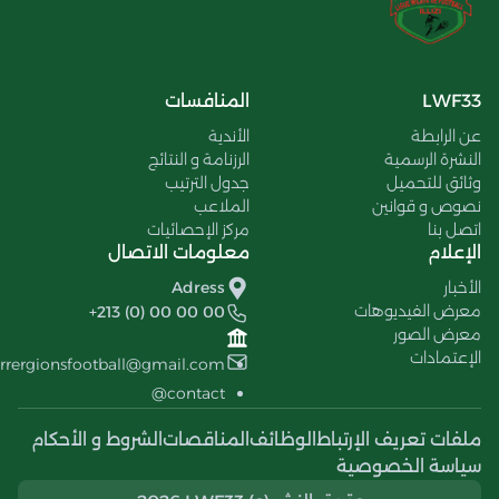
LWF33
المنافسات
عن الرابطة
الأندية
النشرة الرسمية
الرزنامة و النتائج
وثائق للتحميل
جدول الترتيب
نصوص و قوانين
الملاعب
اتصل بنا
مركز الإحصائيات
الإعلام
معلومات الاتصال
الأخبار
Adress
معرض الفيديوهات
+213 (0) 00 00 00
معرض الصور
الإعتمادات
errergionsfootball@gmail.com
contact@
ملفات تعريف الإرتباط
الوظائف
المناقصات
الشروط و الأحكام
سياسة الخصوصية