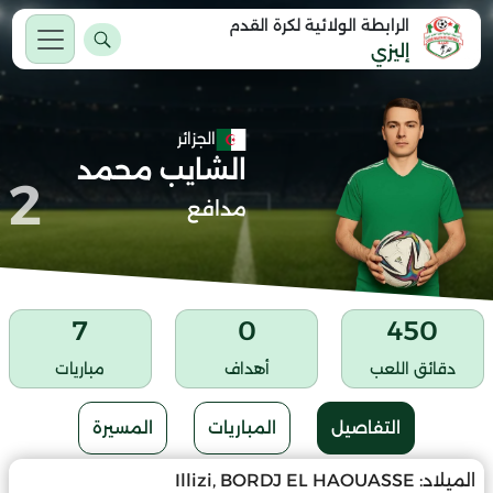
الرابطة الولائية لكرة القدم
إليزي
الجزائر
الشايب محمد
2
مدافع
7
0
450
دقائق اللعب
أهداف
مباريات
التفاصيل
المباريات
المسيرة
الميلاد:
Illizi, BORDJ EL HAOUASSE