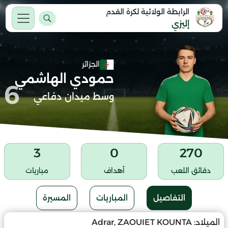
الرابطة الولائية لكرة القدم
إليزي
الجزائر
حمودي الهاشمي
6
وسط ميدان دفاعي
3
0
270
دقائق اللعب
أهداف
مباريات
التفاصيل
المباريات
المسيرة
الميلاد:
Adrar, ZAOUIET KOUNTA