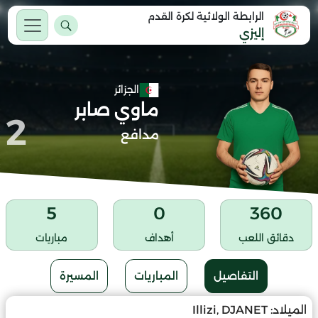
الرابطة الولائية لكرة القدم
إليزي
الجزائر
ماوي صابر
2
مدافع
5
0
360
دقائق اللعب
أهداف
مباريات
التفاصيل
المباريات
المسيرة
الميلاد:
Illizi, DJANET