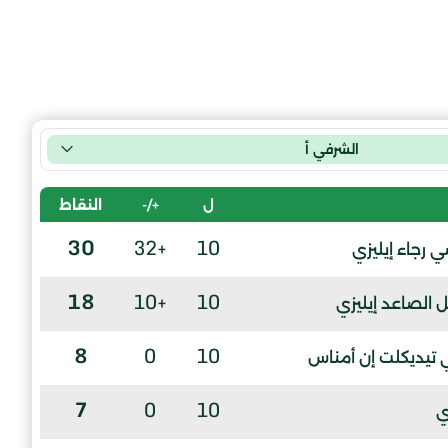
الشرفي أ
ل
+/-
النقاط
30
+32
10
ي رجاء إيليزي
18
+10
10
ل الصاعد إيليزي
8
0
10
 تيديكلت إن أمناس
7
0
10
ي