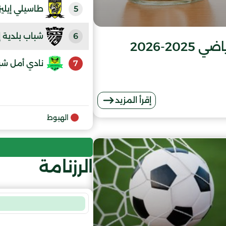
5
طاسيلي إيلي
6
شباب بلدية إ
2-2026
7
نادي أمل شب
إقرأ المزيد
الهبوط
الرزنامة