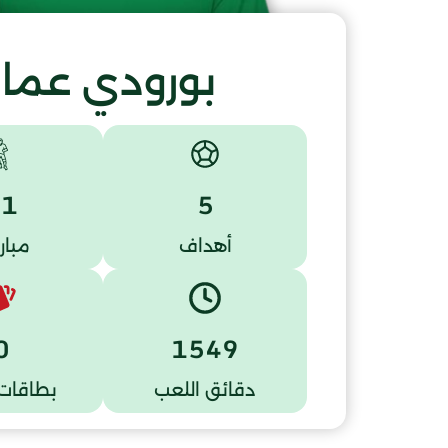
بورودي عمار
21
5
أهداف
مبار
0
1549
دقائق اللعب
بطاقات 