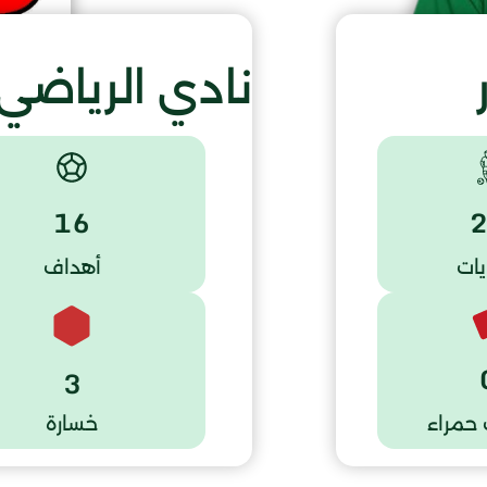
نادي الرياضي
16
يات
أهداف
3
حمراء
خسارة