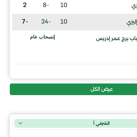
2
-8
10
زي
-7
-34
10
ليزي
إنسحاب عام
اب برج عمر إدريس
عرض الكل
الشرفي أ