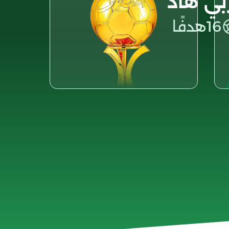
بي هاد
16
هدفًا