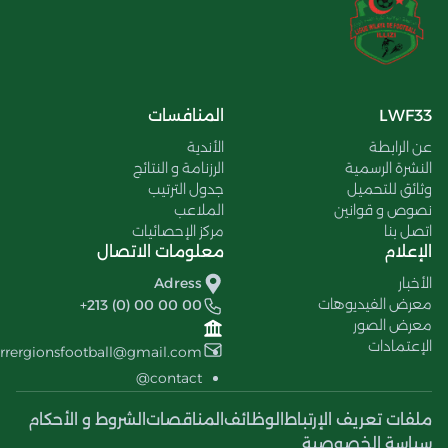
LWF33
المنافسات
عن الرابطة
الأندية
النشرة الرسمية
الرزنامة و النتائج
وثائق للتحميل
جدول الترتيب
نصوص و قوانين
الملاعب
اتصل بنا
مركز الإحصائيات
الإعلام
معلومات الاتصال
الأخبار
Adress
معرض الفيديوهات
+213 (0) 00 00 00
معرض الصور
الإعتمادات
errergionsfootball@gmail.com
contact@
ملفات تعريف الإرتباط
الوظائف
المناقصات
الشروط و الأحكام
سياسة الخصوصية