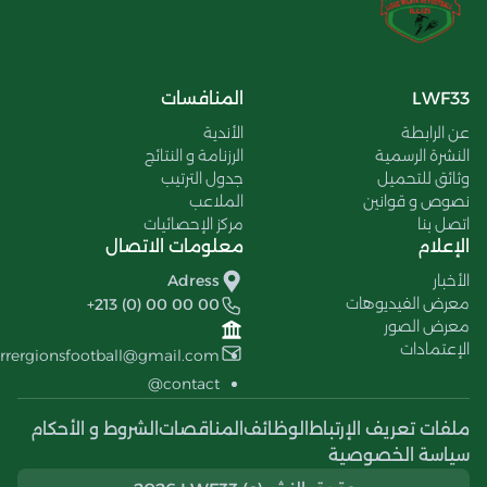
LWF33
المنافسات
عن الرابطة
الأندية
النشرة الرسمية
الرزنامة و النتائج
وثائق للتحميل
جدول الترتيب
نصوص و قوانين
الملاعب
اتصل بنا
مركز الإحصائيات
الإعلام
معلومات الاتصال
الأخبار
Adress
معرض الفيديوهات
+213 (0) 00 00 00
معرض الصور
الإعتمادات
errergionsfootball@gmail.com
contact@
ملفات تعريف الإرتباط
الوظائف
المناقصات
الشروط و الأحكام
سياسة الخصوصية