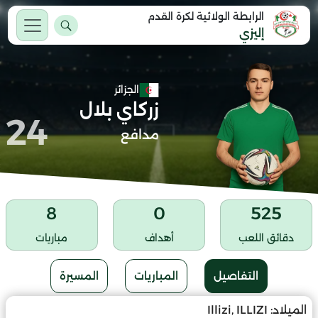
الرابطة الولائية لكرة القدم
إليزي
الجزائر
زركاي بلال
24
مدافع
8
0
525
دقائق اللعب
أهداف
مباريات
التفاصيل
المباريات
المسيرة
الميلاد:
Illizi, ILLIZI