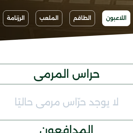
اللاعبون
الطاقم
الملعب
الرزنامة
حراس المرمى
لا يوجد حرّاس مرمى حاليًا
المدافعون