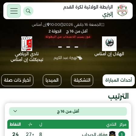
الرابطة الولائية لكرة القدم
إليزي
الجمعة 16 جانفي 2026
10:00
إن أمناس
أقل من 16 ج
الجولة 2
فوز بسبب الانسحاب من البطولة
-
-
-
الهلال إن أمناس
نادي الرياضي
لهيزة عبد الكريم
تيديكلت إن أمناس
أحداث المباراة
التشكيلة
الميديا
أخبار ذات صلة
الترتيب
أقل من 16 ج
ل
+/-
النقاط
مركز
النادي
24
+27
8
وفاق الدبداب
1