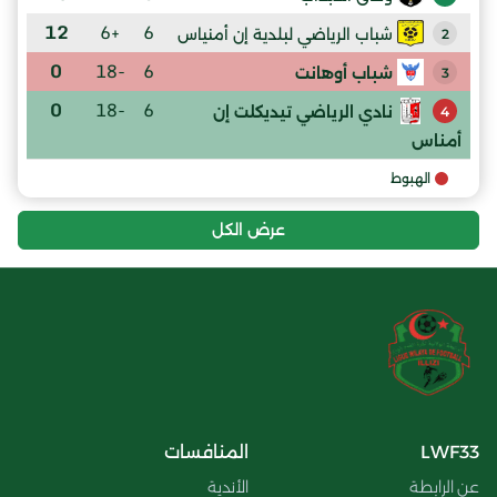
12
+6
6
شباب الرياضي لبلدية إن أمنياس
2
0
-18
6
شباب أوهانت
3
0
-18
6
نادي الرياضي تيديكلت إن
4
أمناس
الهبوط
عرض الكل
LWF33
المنافسات
عن الرابطة
الأندية