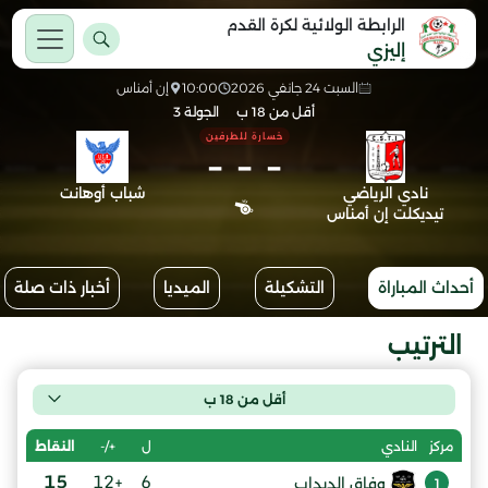
الرابطة الولائية لكرة القدم
إليزي
السبت 24 جانفي 2026
10:00
إن أمناس
أقل من 18 ب
الجولة 3
-
-
-
خسارة للطرفين
نادي الرياضي
شباب أوهانت
تيديكلت إن أمناس
أحداث المباراة
التشكيلة
الميديا
أخبار ذات صلة
الترتيب
أقل من 18 ب
ل
+/-
النقاط
مركز
النادي
15
+12
6
وفاق الدبداب
1