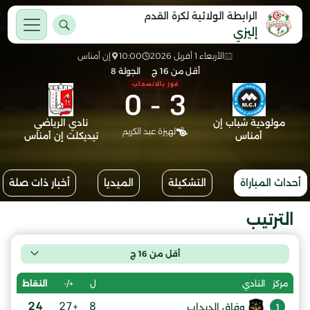
الرابطة الولائية لكرة القدم
إليزي
الأربعاء 1 أفريل 2026
10:00
إن أمناس
أقل من 16 ج
الجولة 8
فوز بالانسحاب
0
-
3
مولودية شباب إن
نادي الرياضي
لهيزة عبد الكريم
أمناس
تيديكلت إن أمناس
أحداث المباراة
التشكيلة
الميديا
أخبار ذات صلة
الترتيب
أقل من 16 ج
ل
+/-
النقاط
مركز
النادي
24
+27
8
وفاق الدبداب
1