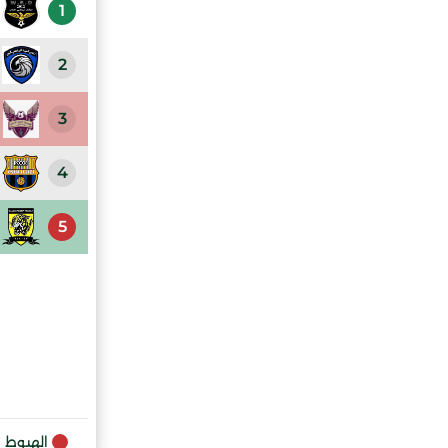
1
2
3
4
5
الهبوط