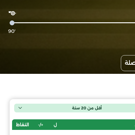
'90
صلة
أقل من 20 سنة
ل
+/-
النقاط