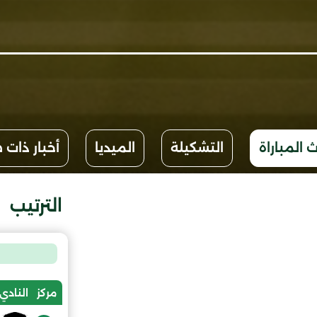
 المباراة
التشكيلة
الميديا
أخبار ذات 
الترتيب
مركز
النادي