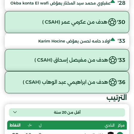
28'
عقباوي محمد سيد المختار يعوّض Okba konta El wafi
30'
هدف من عكرمي عمر (CSAH )
33'
اولاد حامه لحسن يعوّض Karim Hocine
33'
هدف من مفيصل إسحاق (CSAH )
36'
هدف من ابراهيمي عبد الوهاب (CSAH )
الترتيب
أقل من 20 سنة
ل
+/-
النقاط
مركز
النادي