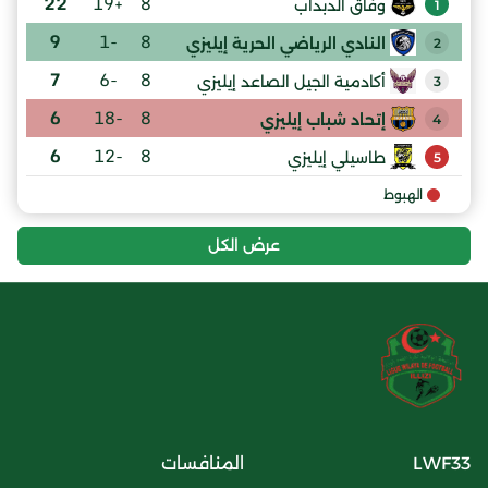
22
+19
8
وفاق الدبداب
1
9
-1
8
النادي الرياضي الحرية إيليزي
2
7
-6
8
أكادمية الجيل الصاعد إيليزي
3
6
-18
8
إتحاد شباب إيليزي
4
6
-12
8
طاسيلي إيليزي
5
الهبوط
عرض الكل
LWF33
المنافسات