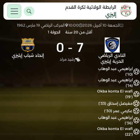
الرابطة الولائية لكرة القدم
إليزي
الجمعة 10 أفريل 2026
10:00
المركب الرياضي 19 مارس 1962
أقل من 20 سنة
الجولة 1
0
-
7
النادي الرياضي
إتحاد شباب إيليزي
رشيد مراد
الحرية إيليزي
ابراهيمي عبد الوهاب
(10')
ابراهيمي عبد الوهاب
(14')
Okba konta El wafi
(19')
مفيصل إسحاق (33')
عكرمي عمر (30')
ابراهيمي عبد الوهاب
(36')
Okba konta El wafi
(22')