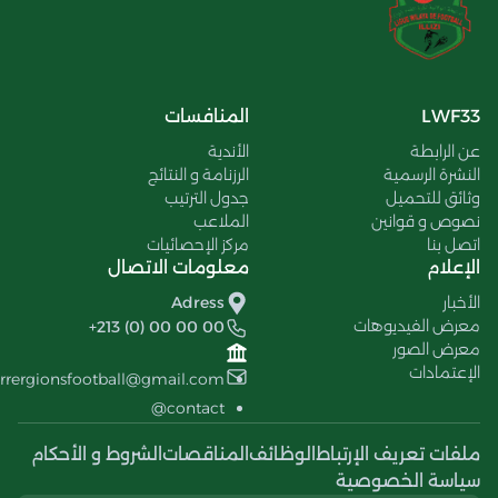
LWF33
المنافسات
عن الرابطة
الأندية
النشرة الرسمية
الرزنامة و النتائج
وثائق للتحميل
جدول الترتيب
نصوص و قوانين
الملاعب
اتصل بنا
مركز الإحصائيات
الإعلام
معلومات الاتصال
الأخبار
Adress
معرض الفيديوهات
+213 (0) 00 00 00
معرض الصور
الإعتمادات
errergionsfootball@gmail.com
contact@
ملفات تعريف الإرتباط
الوظائف
المناقصات
الشروط و الأحكام
سياسة الخصوصية