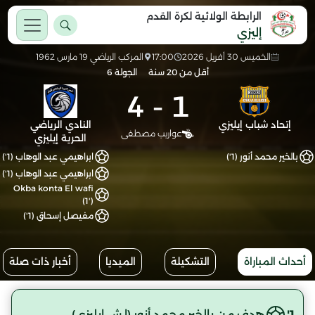
الرابطة الولائية لكرة القدم
إليزي
الخميس 30 أفريل 2026
17:00
المركب الرياضي 19 مارس 1962
أقل من 20 سنة
الجولة 6
4
-
1
إتحاد شباب إيليزي
النادي الرياضي
عواريب مصطفى
الحرية إيليزي
بالخير محمد أنور (1')
ابراهيمي عبد الوهاب (1')
ابراهيمي عبد الوهاب (1')
Okba konta El wafi
(1')
مفيصل إسحاق (1')
أحداث المباراة
التشكيلة
الميديا
أخبار ذات صلة
1'
هدف من بالخير محمد أنور (إ.ش.إيليزي)