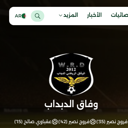
صائيات
الأخبار
المزيد
AR
وفاق الدبداب
فروج نصير (35')
فروج نصير (42')
عقباوي صالح (15')