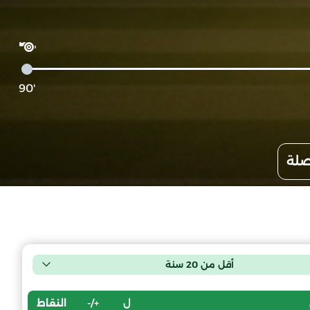
'90
صلة
أقل من 20 سنة
ل
+/-
النقاط