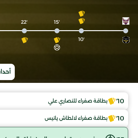
'22
'15
'10
أحداث
10'
بطاقة صفراء للنصاري علي
10'
بطاقة صفراء لالطاش يانيس