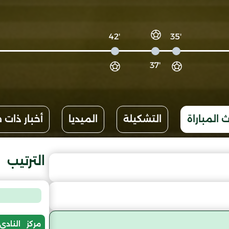
'42
'35
'37
 المباراة
التشكيلة
الميديا
أخبار ذات 
الترتيب
مركز
النادي