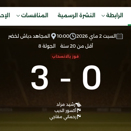
الرابطة
النشرة الرسمية
المنافسات
الإح
السبت 2 ماي 2026
10:00
المجاهد دباش لخضر
أقل من 20 سنة
الجولة 8
3
-
0
فوز بالانسحاب
رشيد مراد
أكسور الديب
رحماني مقاجي