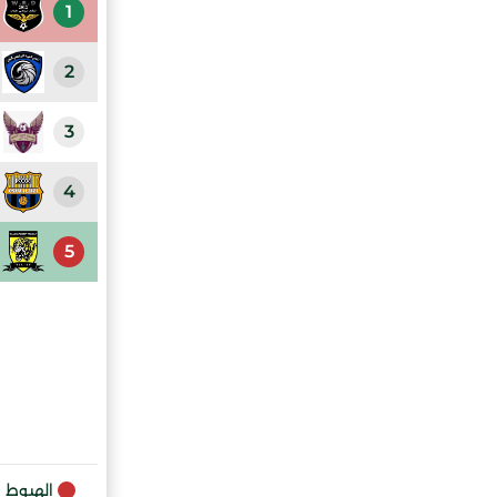
1
2
3
4
5
الهبوط