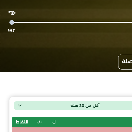
'90
صلة
أقل من 20 سنة
ل
+/-
النقاط