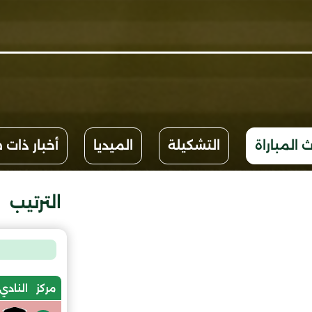
 المباراة
التشكيلة
الميديا
أخبار ذات 
الترتيب
مركز
النادي