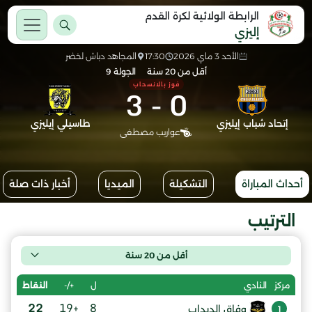
الرابطة الولائية لكرة القدم
إليزي
الأحد 3 ماي 2026
17:30
المجاهد دباش لخضر
أقل من 20 سنة
الجولة 9
فوز بالانسحاب
3
-
0
إتحاد شباب إيليزي
طاسيلي إيليزي
عواريب مصطفى
أحداث المباراة
التشكيلة
الميديا
أخبار ذات صلة
الترتيب
أقل من 20 سنة
ل
+/-
النقاط
مركز
النادي
22
+19
8
وفاق الدبداب
1