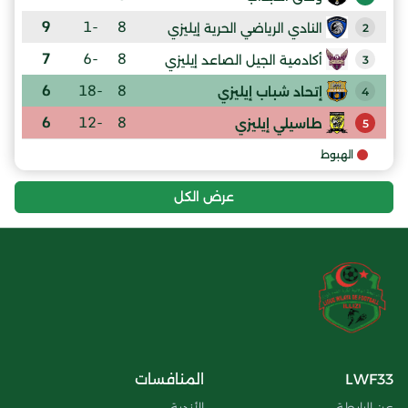
9
-1
8
النادي الرياضي الحرية إيليزي
2
7
-6
8
أكادمية الجيل الصاعد إيليزي
3
6
-18
8
إتحاد شباب إيليزي
4
6
-12
8
طاسيلي إيليزي
5
الهبوط
عرض الكل
LWF33
المنافسات
عن الرابطة
الأندية