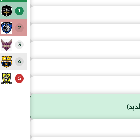
1
2
3
4
5
دبد)