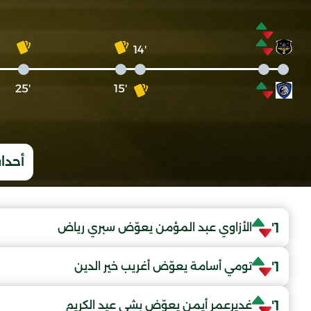
'14
'25
'15
أحداث
1'
الأزاوي عبد المؤمن يعوّض سبري رياض
1'
تومي أسامة يعوّض أغريب خير الدين
1'
غديرعمر أيمن يعوّض بشي عيد الكريم