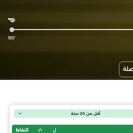
'90
صلة
أقل من 20 سنة
ل
+/-
النقاط