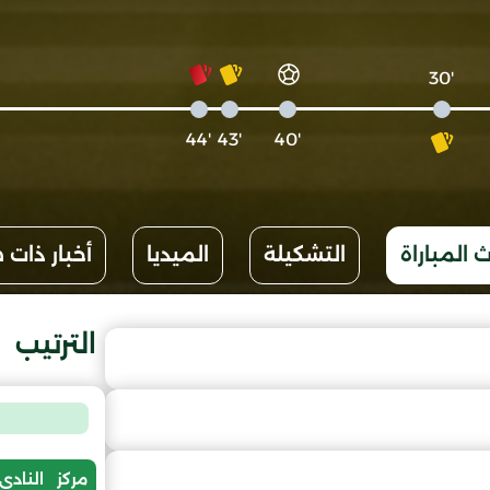
'30
'44
'43
'40
 المباراة
التشكيلة
الميديا
أخبار ذات 
الترتيب
مركز
النادي