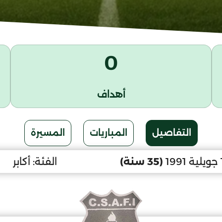
0
أهداف
التفاصيل
المباريات
المسيرة
(35 سنة)
الفئة:
أكابر