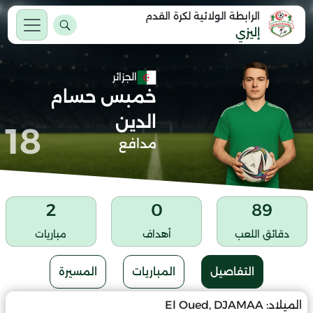
الرابطة الولائية لكرة القدم
إليزي
الجزائر
خمبس حسام
الدين
18
مدافع
2
0
89
دقائق اللعب
أهداف
مباريات
التفاصيل
المباريات
المسيرة
الميلاد:
El Oued, DJAMAA