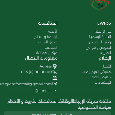
LWF33
المنافسات
عن الرابطة
الأندية
النشرة الرسمية
الرزنامة و النتائج
وثائق للتحميل
جدول الترتيب
نصوص و قوانين
الملاعب
اتصل بنا
مركز الإحصائيات
الإعلام
معلومات الاتصال
الأخبار
Adress
معرض الفيديوهات
+213 (0) 00 00 00
معرض الصور
الإعتمادات
errergionsfootball@gmail.com
contact@
ملفات تعريف الإرتباط
الوظائف
المناقصات
الشروط و الأحكام
سياسة الخصوصية