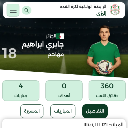
الرابطة الولائية لكرة القدم
إليزي
الجزائر
جابري ابراهيم
18
مهاجم
4
0
360
دقائق اللعب
أهداف
مباريات
التفاصيل
المباريات
المسيرة
الميلاد:
Illizi, ILLIZI