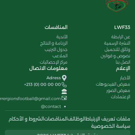
LWF33
المنافسات
عن الرابطة
الأندية
النشرة الرسمية
الرزنامة و النتائج
وثائق للتحميل
جدول الترتيب
نصوص و قوانين
الملاعب
اتصل بنا
مركز الإحصائيات
الإعلام
معلومات الاتصال
الأخبار
Adress
معرض الفيديوهات
+213 (0) 00 00 00
معرض الصور
الإعتمادات
errergionsfootball@gmail.com
contact@
ملفات تعريف الإرتباط
الوظائف
المناقصات
الشروط و الأحكام
سياسة الخصوصية