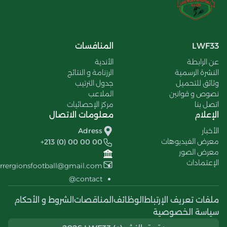
LWF33
المنافسات
عن الرابطة
الأندية
النشرة الرسمية
الرزنامة و النتائج
وثائق للتحميل
جدول الترتيب
نصوص و قوانين
الملاعب
اتصل بنا
مركز الإحصائيات
الإعلام
معلومات الاتصال
الأخبار
Adress
معرض الفيديوهات
+213 (0) 00 00 00
معرض الصور
الإعتمادات
errergionsfootball@gmail.com
contact@
ملفات تعريف الإرتباط
الوظائف
المناقصات
الشروط و الأحكام
سياسة الخصوصية