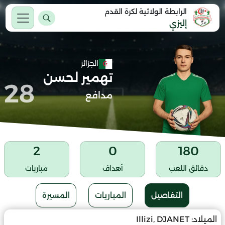
الرابطة الولائية لكرة القدم
إليزي
الجزائر
تهمير لحسن
28
مدافع
2
0
180
دقائق اللعب
أهداف
مباريات
التفاصيل
المباريات
المسيرة
الميلاد:
Illizi, DJANET