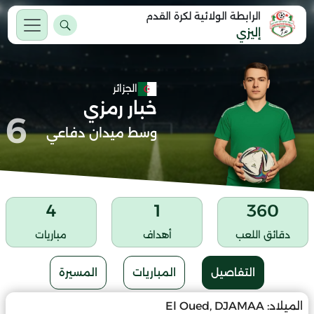
الرابطة الولائية لكرة القدم
إليزي
الجزائر
خبار رمزي
6
وسط ميدان دفاعي
4
1
360
دقائق اللعب
أهداف
مباريات
التفاصيل
المباريات
المسيرة
الميلاد:
El Oued, DJAMAA