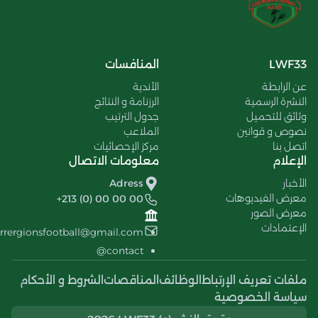
LWF33
المنافسات
عن الرابطة
الأندية
النشرة الرسمية
الرزنامة و النتائج
وثائق للتحميل
جدول الترتيب
نصوص و قوانين
الملاعب
اتصل بنا
مركز الإحصائيات
الإعلام
معلومات الاتصال
الأخبار
Adress
معرض الفيديوهات
+213 (0) 00 00 00
معرض الصور
الإعتمادات
errergionsfootball@gmail.com
contact@
ملفات تعريف الإرتباط
الوظائف
المناقصات
الشروط و الأحكام
سياسة الخصوصية