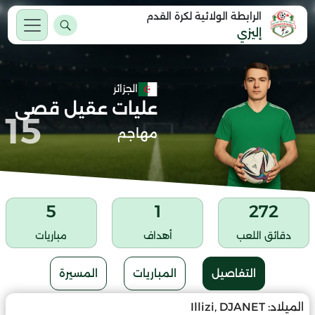
الرابطة الولائية لكرة القدم
إليزي
الجزائر
عليات عقيل قصى
15
مهاجم
5
1
272
دقائق اللعب
أهداف
مباريات
التفاصيل
المباريات
المسيرة
الميلاد:
Illizi, DJANET