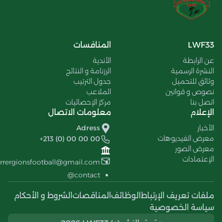
LWF33
المنافسات
عن الرابطة
الأندية
النشرة الرسمية
الرزنامة و النتائج
وثائق للتحميل
جدول الترتيب
نصوص و قوانين
الملاعب
اتصل بنا
مركز الإحصائيات
الإعلام
معلومات الاتصال
الأخبار
Adress
معرض الفيديوهات
+213 (0) 00 00 00
معرض الصور
الإعتمادات
errergionsfootball@gmail.com
contact@
ملفات تعريف الإرتباط
الوظائف
المناقصات
الشروط و الأحكام
سياسة الخصوصية