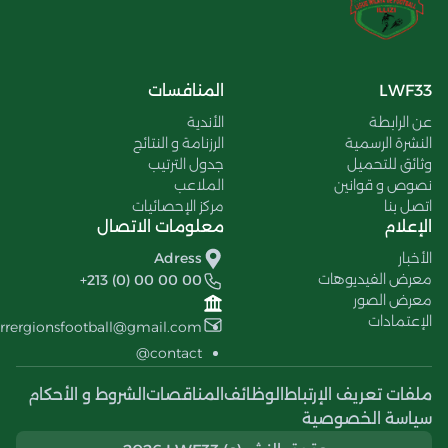
LWF33
المنافسات
عن الرابطة
الأندية
النشرة الرسمية
الرزنامة و النتائج
وثائق للتحميل
جدول الترتيب
نصوص و قوانين
الملاعب
اتصل بنا
مركز الإحصائيات
الإعلام
معلومات الاتصال
الأخبار
Adress
معرض الفيديوهات
+213 (0) 00 00 00
معرض الصور
الإعتمادات
errergionsfootball@gmail.com
contact@
ملفات تعريف الإرتباط
الوظائف
المناقصات
الشروط و الأحكام
سياسة الخصوصية