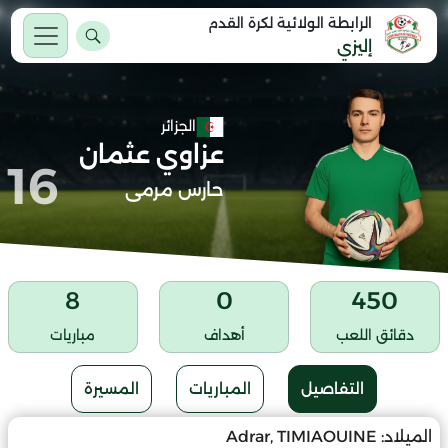
الرابطة الولائية لكرة القدم
إليزي
الجزائر
عزاوي عثمان
16
حارس مرمى
8
0
450
دقائق اللعب
أهداف
مباريات
التفاصيل
المباريات
المسيرة
الميلاد:
Adrar, TIMIAOUINE