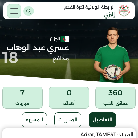
الرابطة الولائية لكرة القدم
إليزي
الجزائر
عسري عبد الوهاب
18
مدافع
7
0
360
دقائق اللعب
أهداف
مباريات
التفاصيل
المباريات
المسيرة
الميلاد:
Adrar, TAMEST