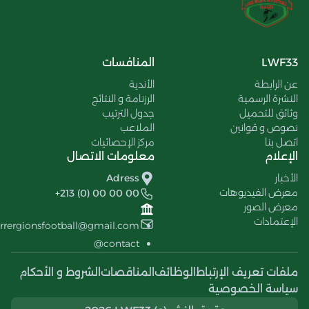
LWF33
المنافسات
عن الرابطة
الأندية
النشرة الرسمية
الرزنامة و النتائج
وثائق للتحميل
جدول الترتيب
نصوص و قوانين
الملاعب
اتصل بنا
مركز الإحصائيات
الإعلام
معلومات الاتصال
الأخبار
Adress
معرض الفيديوهات
+213 (0) 00 00 00
معرض الصور
الإعتمادات
errergionsfootball@gmail.com
contact@
ملفات تعريف الإرتباط
الوظائف
المناقصات
الشروط و الأحكام
سياسة الخصوصية