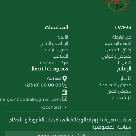
LWF33
المنافسات
عن الرابطة
الأندية
النشرة الرسمية
الرزنامة و النتائج
وثائق للتحميل
جدول الترتيب
نصوص و قوانين
الملاعب
اتصل بنا
مركز الإحصائيات
الإعلام
معلومات الاتصال
الأخبار
Adress
معرض الفيديوهات
+213 (0) 00 00 00
معرض الصور
الإعتمادات
errergionsfootball@gmail.com
contact@
ملفات تعريف الإرتباط
الوظائف
المناقصات
الشروط و الأحكام
سياسة الخصوصية