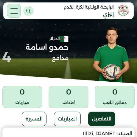
الرابطة الولائية لكرة القدم
إليزي
الجزائر
حمدو اسامة
4
مدافع
0
0
0
دقائق اللعب
أهداف
مباريات
التفاصيل
المباريات
المسيرة
الميلاد:
Illizi, DJANET