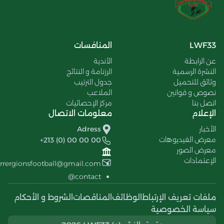
LWF33
المنافسات
عن الرابطة
الأندية
النشرة الرسمية
الرزنامة و النتائج
وثائق للتحميل
جدول الترتيب
نصوص و قوانين
الملاعب
اتصل بنا
مركز الإحصائيات
الإعلام
معلومات الاتصال
الأخبار
Adress
معرض الفيديوهات
+213 (0) 00 00 00
معرض الصور
الإعتمادات
errergionsfootball@gmail.com
contact@
ملفات تعريف الإرتباط
الوظائف
المناقصات
الشروط و الأحكام
سياسة الخصوصية