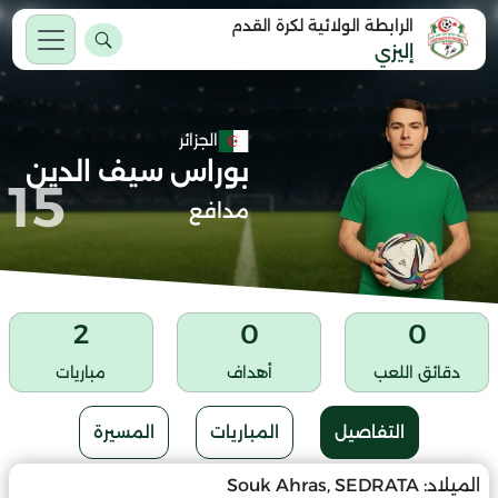
الرابطة الولائية لكرة القدم
إليزي
الجزائر
بوراس سيف الدين
15
مدافع
2
0
0
دقائق اللعب
أهداف
مباريات
التفاصيل
المباريات
المسيرة
الميلاد:
Souk Ahras, SEDRATA