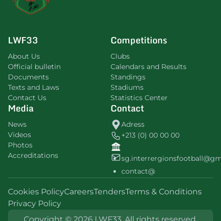
LWF33
Competitions
About Us
Clubs
Official bulletin
Calendars and Results
Documents
Standings
Texts and Laws
Stadiums
Contact Us
Statistics Center
Media
Contact
News
Adress
Videos
+213 (0) 00 00 00
Photos
Accreditations
sg.interrergionsfootball@g
contact@
Cookies Policy
Careers
Tenders
Terms & Conditions
Privacy Policy
Copyright © 2026 LWF33. All rights reserved.