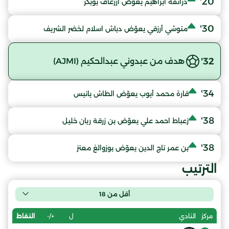
20'
درانفة ابراهيم يعوّض ازرغاف بوبكر
30'
متوشي أرزقي يعوّض دباش اسلام لخضر الشريف
32'
هدف من عبدوني عبدالحكيم (AJMI)
34'
قارة محمد أيوب يعوّض الطاش يانيس
38'
زعباط احمد علي يعوّض بن زرقة ريان خليل
38'
بن عمر تاج الدين يعوّض بوزوالغ معتز
الترتيب
أقل من 18
ل
+/-
النقاط
مركز
النادي