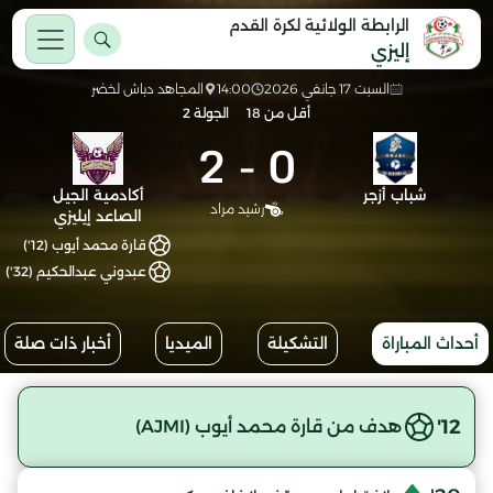
الرابطة الولائية لكرة القدم
إليزي
السبت 17 جانفي 2026
14:00
المجاهد دباش لخضر
أقل من 18
الجولة 2
2
-
0
شباب أزجر
أكادمية الجيل
رشيد مراد
الصاعد إيليزي
قارة محمد أيوب (12')
عبدوني عبدالحكيم (32')
أحداث المباراة
التشكيلة
الميديا
أخبار ذات صلة
12'
هدف من قارة محمد أيوب (AJMI)