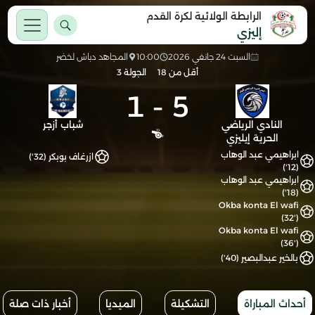
الرابطة الولائية لكرة القدم
إليزي
السبت 24 جانفي 2026
10:00
المجاهد دباش لخضر
أقل من 18
الجولة 3
1
-
5
النادي الرياضي
شباب أزجر
الحرية إيليزي
ابراهيمي عبد الوهاب
ازرغاف بوبكر (32')
(12')
ابراهيمي عبد الوهاب
(18')
Okba konta El wafi
(32')
Okba konta El wafi
(36')
بالخير عبدالبصير (40')
أحداث المباراة
التشكيلة
الميديا
أخبار ذات صلة