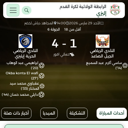
الرابطة الولائية لكرة القدم
إليزي
الأحد 29 مارس 2026
14:00
المجاهد دباش لخضر
أقل من 18
الجولة 6
4
-
1
النادي الرياضي
النادي الرياضي
حماتي اقور
الجيل الصاعد
الحرية إيليزي
ساسي أكرم عبد السميع
ابراهيمي عبد الوهاب
(20')
(14')
Okba konta El wafi
(27')
عقباوي محمد سيد
المختار (33')
دايلي محمد حسان (44')
أحداث المباراة
التشكيلة
الميديا
أخبار ذات صلة