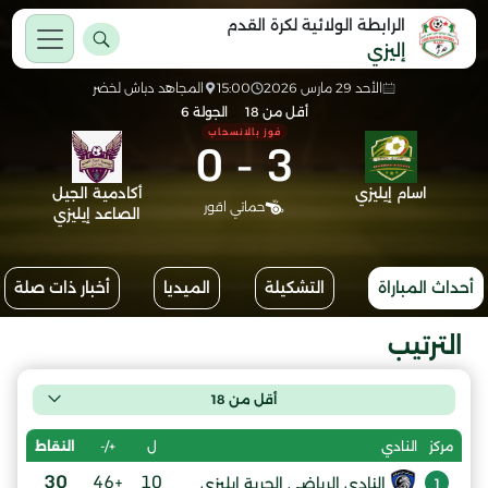
الرابطة الولائية لكرة القدم
إليزي
الأحد 29 مارس 2026
15:00
المجاهد دباش لخضر
أقل من 18
الجولة 6
فوز بالانسحاب
0
-
3
اسام إيليزي
أكادمية الجيل
حماتي اقور
الصاعد إيليزي
أحداث المباراة
التشكيلة
الميديا
أخبار ذات صلة
الترتيب
أقل من 18
ل
+/-
النقاط
مركز
النادي
30
+46
10
النادي الرياضي الحرية إيليزي
1