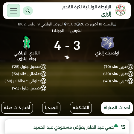
الرابطة الولائية لكرة القدم
إليزي
السبت 18 أكتوبر 2025
15:00
المركب الرياضي 19 مارس 1962
الشرفي أ
الجولة 1
4
-
3
أولمبيك إليزي
النادي الرياضي
رجاء إيليزي
غربي هاد (10')
صديق جلول (25')
غربي هاد (20')
عثماني خالد (34')
غربي هاد (40')
علواني عبدالقادر (30')
صديق جلول (45')
أحداث المباراة
التشكيلة
الميديا
أخبار ذات صلة
5'
حمي عبد القادر يعوّض مسعودي عبد الحميد