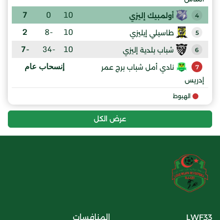
7
0
10
أولمبيك إليزي
4
2
-8
10
طاسيلي إيليزي
5
-7
-34
10
شباب بلدية إليزي
6
إنسحاب عام
نادي أمل شباب برج عمر
7
إدريس
الهبوط
عرض الكل
LWF33
المنافسات