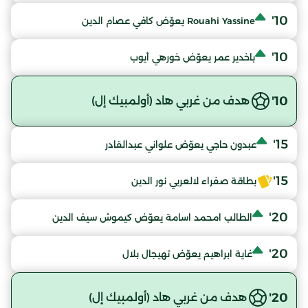
10'
Rouahi Yassine يعوّض كافي عصام الدين
10'
باخدير عمر يعوّض خورهي أيوب
10'
هدف من غربي هاد (أولمبيك إل)
15'
عبدون حاجي يعوّض علواني عبدالقادر
15'
بطاقة صفراء لالعربي نور الدين
20'
الطالب امحمد اسامة يعوّض كيموش سيف الدين
20'
غاية ابراهيم يعوّض تهيجال بلال
20'
هدف من غربي هاد (أولمبيك إل)