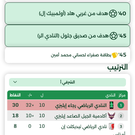
40'
هدف من غربي هاد (أولمبيك إل)
45'
هدف من صديق جلول (النادي الر)
45'
بطاقة صفراء لحساني محمد أمين
الترتيب
الشرفي أ
ل
+/-
النقاط
مركز
النادي
30
+32
10
النادي الرياضي رجاء إيليزي
1
18
+10
10
أكادمية الجيل الصاعد إيليزي
2
8
0
10
نادي الرياضي تيديكلت إن
3
أمناس