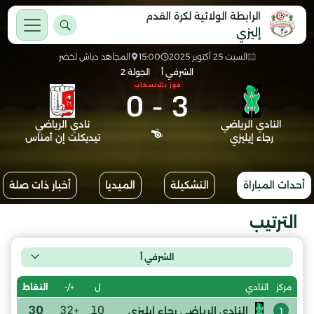
الرابطة الولائية لكرة القدم
إليزي
السبت 25 أكتوبر 2025
15:00
المجاهد دباش لخضر
الشرفي أ
الجولة 2
فوز بالانسحاب
0
-
3
النادي الرياضي
نادي الرياضي
رجاء إيليزي
تيديكلت إن أمناس
أحداث المباراة
التشكيلة
الميديا
أخبار ذات صلة
الترتيب
الشرفي أ
ل
+/-
النقاط
مركز
النادي
30
+32
10
النادي الرياضي رجاء إيليزي
1