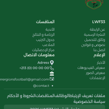
LWF33
المنافسات
عن الرابطة
الأندية
النشرة الرسمية
الرزنامة و النتائج
وثائق للتحميل
جدول الترتيب
نصوص و قوانين
الملاعب
اتصل بنا
مركز الإحصائيات
الإعلام
معلومات الاتصال
الأخبار
Adress
معرض الفيديوهات
+213 (0) 00 00 00
معرض الصور
الإعتمادات
errergionsfootball@gmail.com
contact@
ملفات تعريف الإرتباط
الوظائف
المناقصات
الشروط و الأحكام
سياسة الخصوصية