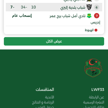
-7
-34
10
شباب بلدية إليزي
6
إنسحاب عام
نادي أمل شباب برج عمر
7
إدريس
الهبوط
عرض الكل
LWF33
المنافسات
عن الرابطة
الأندية
النشرة الرسمية
الرزنامة و النتائج
وثائق للتحميل
جدول الترتيب