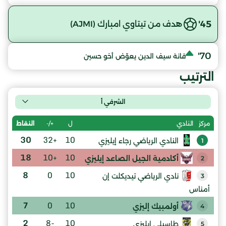
45'
هدف من تيتاوي امبارك (AJMI)
70'
قانة سيف الدين يعوّض أخو حسين
الترتيب
الشرفي أ
ل
+/-
النقاط
مركز
النادي
30
+32
10
النادي الرياضي رجاء إيليزي
1
18
+10
10
أكادمية الجيل الصاعد إيليزي
2
8
0
10
نادي الرياضي تيديكلت إن
3
أمناس
7
0
10
أولمبيك إليزي
4
2
-8
10
طاسيلي إيليزي
5