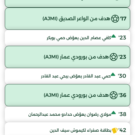
17'
هدف من الواعر الصديق (AJMI)
23'
كافي عصام الدين يعوّض حمي بوبكر
23'
هدف من بورودي عمار (AJMI)
30'
حمي عبد القادر يعوّض بيحي عبد القادر
36'
هدف من بورودي عمار (AJMI)
38'
مولاي رضوان يعوّض حدادو محمد عبدالرحمان
42'
بطاقة صفراء لكيموش سيف الدين