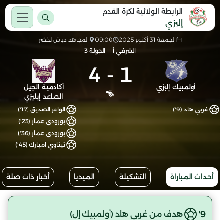
الرابطة الولائية لكرة القدم
إليزي
الجمعة 31 أكتوبر 2025
09:00
المجاهد دباش لخضر
الشرفي أ
الجولة 3
4
-
1
أولمبيك إليزي
أكادمية الجيل
الصاعد إيليزي
غربي هاد (9')
الواعر الصديق (17')
بورودي عمار (23')
بورودي عمار (36')
تيتاوي امبارك (45')
أحداث المباراة
التشكيلة
الميديا
أخبار ذات صلة
9'
هدف من غربي هاد (أولمبيك إل)