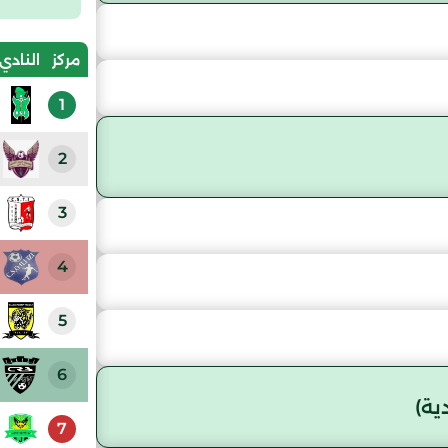
مركز
النادي
1
2
3
4
5
6
ية)
7