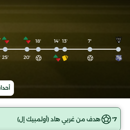
'18
'14
'13
'7
6
'25
'20
أحداث
7'
هدف من غربي هاد (أولمبيك إل)