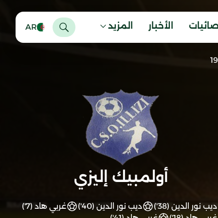
صائيات
الأخبار
المزيد
AR
أولمبيك إليزي
ديب نور الدين (38')
ديب نور الدين (40')
غربي هاد (7')
غربي هاد (18')
غربي هاد (41')