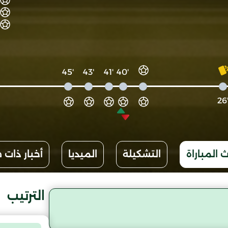
'45
'43
'41
'40
'2
 المباراة
التشكيلة
الميديا
أخبار ذات 
الترتيب